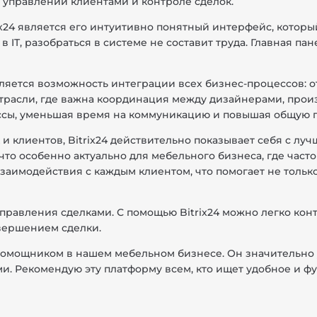
 управлении клиентами и контроле сделок.
x24 является его интуитивно понятный интерфейс, который
в IT, разобраться в системе не составит труда. Главная п
яется возможность интеграции всех бизнес-процессов: от
трасли, где важна координация между дизайнерами, прои
сы, уменьшая время на коммуникацию и повышая общую п
 и клиентов, Bitrix24 действительно показывает себя с л
что особенно актуально для мебельного бизнеса, где част
заимодействия с каждым клиентом, что помогает не тольк
управления сделками. С помощью Bitrix24 можно легко кон
авершением сделки.
 помощником в нашем мебельном бизнесе. Он значительно
ми. Рекомендую эту платформу всем, кто ищет удобное и 