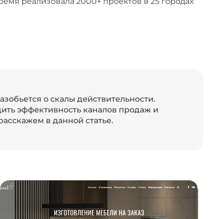
время реализовала 2000+ проектов в 25 городах
азобьется о скалы действительности.
дить эффективность каналов продаж и
асскажем в данной статье.