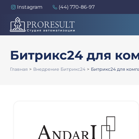
Instagram
(44) 770-86-97
Битрикс24 для ко
Главная
>
Внедрение Битрикс24
>
Битрикс24 для комп